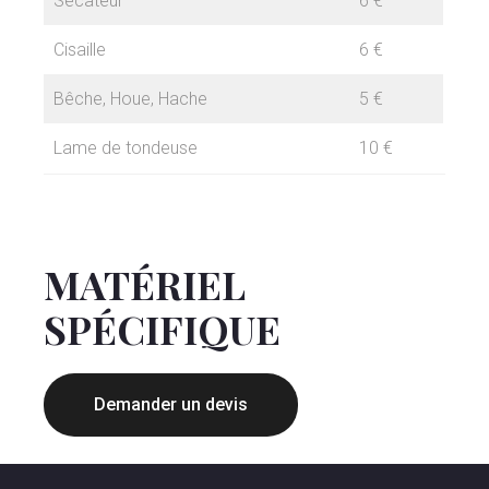
Sécateur
6 €
Cisaille
6 €
Bêche
, Houe, Hache
5 €
Lame de tondeuse
10 €
MATÉRIEL
SPÉCIFIQUE
Demander un devis